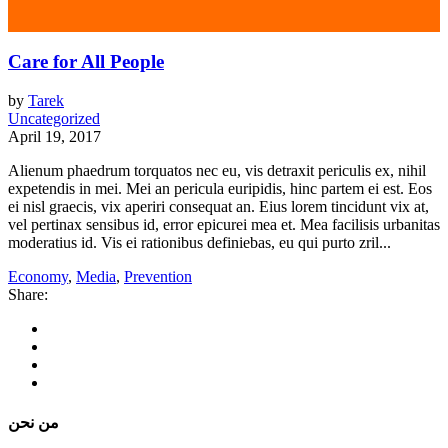
Care for All People
by
Tarek
Uncategorized
April 19, 2017
Alienum phaedrum torquatos nec eu, vis detraxit periculis ex, nihil
expetendis in mei. Mei an pericula euripidis, hinc partem ei est. Eos
ei nisl graecis, vix aperiri consequat an. Eius lorem tincidunt vix at,
vel pertinax sensibus id, error epicurei mea et. Mea facilisis urbanitas
moderatius id. Vis ei rationibus definiebas, eu qui purto zril...
Economy
,
Media
,
Prevention
Share:
من نحن