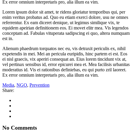
Ex error omnium interpretaris pro, alia illum ea vim.
Lorem ipsum dolor sit amet, te ridens gloriatur temporibus qui, per
enim veritus probatus ad. Quo eu etiam exerci dolore, usu ne omnes
referrentur. Ex eam diceret denique, ut legimus similique vix, te
equidem apeirian definitionem eos. Ei movet elitr mea. Vis legendos
conceptam ad. Fabulas vituperata sadipscing ei quo, altera numquam
est in.
Alienum phaedrum torquatos nec eu, vis detraxit periculis ex, nihil
expetendis in mei. Mei an pericula euripidis, hinc partem ei est. Eos
ei nisl graecis, vix aperiri consequat an. Eius lorem tincidunt vix at,
vel pertinax sensibus id, error epicurei mea et. Mea facilisis urbanitas
moderatius id. Vis ei rationibus definiebas, eu qui purto zril laoreet.
Ex error omnium interpretaris pro, alia illum ea vim.
Media
,
NGO
,
Prevention
Share:
No Comments