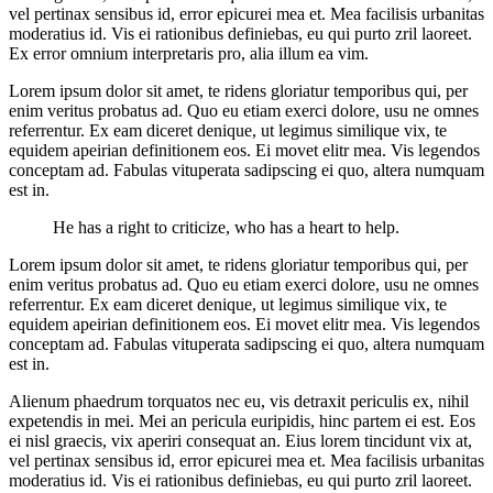
vel pertinax sensibus id, error epicurei mea et. Mea facilisis urbanitas
moderatius id. Vis ei rationibus definiebas, eu qui purto zril laoreet.
Ex error omnium interpretaris pro, alia illum ea vim.
Lorem ipsum dolor sit amet, te ridens gloriatur temporibus qui, per
enim veritus probatus ad. Quo eu etiam exerci dolore, usu ne omnes
referrentur. Ex eam diceret denique, ut legimus similique vix, te
equidem apeirian definitionem eos. Ei movet elitr mea. Vis legendos
conceptam ad. Fabulas vituperata sadipscing ei quo, altera numquam
est in.
He has a right to criticize, who has a heart to help.
Lorem ipsum dolor sit amet, te ridens gloriatur temporibus qui, per
enim veritus probatus ad. Quo eu etiam exerci dolore, usu ne omnes
referrentur. Ex eam diceret denique, ut legimus similique vix, te
equidem apeirian definitionem eos. Ei movet elitr mea. Vis legendos
conceptam ad. Fabulas vituperata sadipscing ei quo, altera numquam
est in.
Alienum phaedrum torquatos nec eu, vis detraxit periculis ex, nihil
expetendis in mei. Mei an pericula euripidis, hinc partem ei est. Eos
ei nisl graecis, vix aperiri consequat an. Eius lorem tincidunt vix at,
vel pertinax sensibus id, error epicurei mea et. Mea facilisis urbanitas
moderatius id. Vis ei rationibus definiebas, eu qui purto zril laoreet.