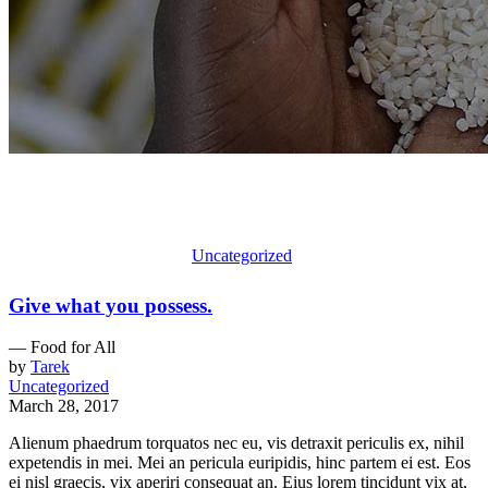
Food for All
اكاديمية العابرين الكتابية
/
Uncategorized
/
Food for All
Give what you possess.
— Food for All
by
Tarek
Uncategorized
March 28, 2017
Alienum phaedrum torquatos nec eu, vis detraxit periculis ex, nihil
expetendis in mei. Mei an pericula euripidis, hinc partem ei est. Eos
ei nisl graecis, vix aperiri consequat an. Eius lorem tincidunt vix at,