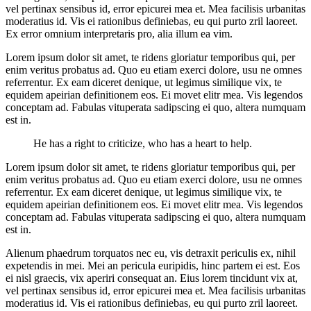
vel pertinax sensibus id, error epicurei mea et. Mea facilisis urbanitas
moderatius id. Vis ei rationibus definiebas, eu qui purto zril laoreet.
Ex error omnium interpretaris pro, alia illum ea vim.
Lorem ipsum dolor sit amet, te ridens gloriatur temporibus qui, per
enim veritus probatus ad. Quo eu etiam exerci dolore, usu ne omnes
referrentur. Ex eam diceret denique, ut legimus similique vix, te
equidem apeirian definitionem eos. Ei movet elitr mea. Vis legendos
conceptam ad. Fabulas vituperata sadipscing ei quo, altera numquam
est in.
He has a right to criticize, who has a heart to help.
Lorem ipsum dolor sit amet, te ridens gloriatur temporibus qui, per
enim veritus probatus ad. Quo eu etiam exerci dolore, usu ne omnes
referrentur. Ex eam diceret denique, ut legimus similique vix, te
equidem apeirian definitionem eos. Ei movet elitr mea. Vis legendos
conceptam ad. Fabulas vituperata sadipscing ei quo, altera numquam
est in.
Alienum phaedrum torquatos nec eu, vis detraxit periculis ex, nihil
expetendis in mei. Mei an pericula euripidis, hinc partem ei est. Eos
ei nisl graecis, vix aperiri consequat an. Eius lorem tincidunt vix at,
vel pertinax sensibus id, error epicurei mea et. Mea facilisis urbanitas
moderatius id. Vis ei rationibus definiebas, eu qui purto zril laoreet.