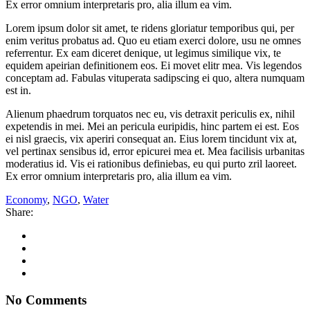
Ex error omnium interpretaris pro, alia illum ea vim.
Lorem ipsum dolor sit amet, te ridens gloriatur temporibus qui, per
enim veritus probatus ad. Quo eu etiam exerci dolore, usu ne omnes
referrentur. Ex eam diceret denique, ut legimus similique vix, te
equidem apeirian definitionem eos. Ei movet elitr mea. Vis legendos
conceptam ad. Fabulas vituperata sadipscing ei quo, altera numquam
est in.
Alienum phaedrum torquatos nec eu, vis detraxit periculis ex, nihil
expetendis in mei. Mei an pericula euripidis, hinc partem ei est. Eos
ei nisl graecis, vix aperiri consequat an. Eius lorem tincidunt vix at,
vel pertinax sensibus id, error epicurei mea et. Mea facilisis urbanitas
moderatius id. Vis ei rationibus definiebas, eu qui purto zril laoreet.
Ex error omnium interpretaris pro, alia illum ea vim.
Economy
,
NGO
,
Water
Share:
No Comments