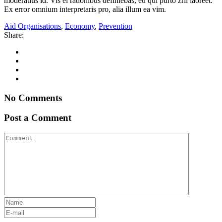
moderatius id. Vis ei rationibus definiebas, eu qui purto zril laoreet.
Ex error omnium interpretaris pro, alia illum ea vim.
Aid Organisations
,
Economy
,
Prevention
Share:
No Comments
Post a Comment