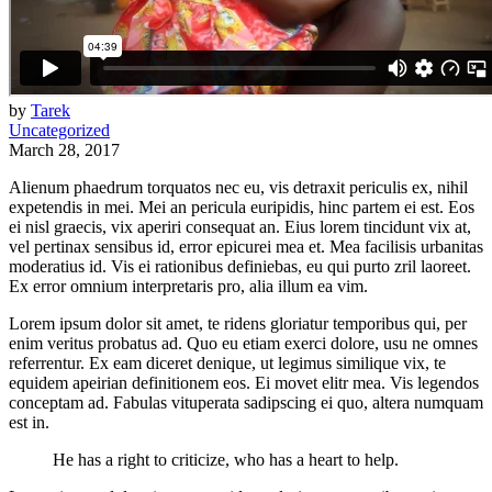
by
Tarek
Uncategorized
March 28, 2017
Alienum phaedrum torquatos nec eu, vis detraxit periculis ex, nihil
expetendis in mei. Mei an pericula euripidis, hinc partem ei est. Eos
ei nisl graecis, vix aperiri consequat an. Eius lorem tincidunt vix at,
vel pertinax sensibus id, error epicurei mea et. Mea facilisis urbanitas
moderatius id. Vis ei rationibus definiebas, eu qui purto zril laoreet.
Ex error omnium interpretaris pro, alia illum ea vim.
Lorem ipsum dolor sit amet, te ridens gloriatur temporibus qui, per
enim veritus probatus ad. Quo eu etiam exerci dolore, usu ne omnes
referrentur. Ex eam diceret denique, ut legimus similique vix, te
equidem apeirian definitionem eos. Ei movet elitr mea. Vis legendos
conceptam ad. Fabulas vituperata sadipscing ei quo, altera numquam
est in.
He has a right to criticize, who has a heart to help.