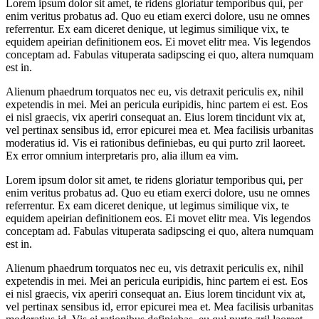
Lorem ipsum dolor sit amet, te ridens gloriatur temporibus qui, per
enim veritus probatus ad. Quo eu etiam exerci dolore, usu ne omnes
referrentur. Ex eam diceret denique, ut legimus similique vix, te
equidem apeirian definitionem eos. Ei movet elitr mea. Vis legendos
conceptam ad. Fabulas vituperata sadipscing ei quo, altera numquam
est in.
Alienum phaedrum torquatos nec eu, vis detraxit periculis ex, nihil
expetendis in mei. Mei an pericula euripidis, hinc partem ei est. Eos
ei nisl graecis, vix aperiri consequat an. Eius lorem tincidunt vix at,
vel pertinax sensibus id, error epicurei mea et. Mea facilisis urbanitas
moderatius id. Vis ei rationibus definiebas, eu qui purto zril laoreet.
Ex error omnium interpretaris pro, alia illum ea vim.
Lorem ipsum dolor sit amet, te ridens gloriatur temporibus qui, per
enim veritus probatus ad. Quo eu etiam exerci dolore, usu ne omnes
referrentur. Ex eam diceret denique, ut legimus similique vix, te
equidem apeirian definitionem eos. Ei movet elitr mea. Vis legendos
conceptam ad. Fabulas vituperata sadipscing ei quo, altera numquam
est in.
Alienum phaedrum torquatos nec eu, vis detraxit periculis ex, nihil
expetendis in mei. Mei an pericula euripidis, hinc partem ei est. Eos
ei nisl graecis, vix aperiri consequat an. Eius lorem tincidunt vix at,
vel pertinax sensibus id, error epicurei mea et. Mea facilisis urbanitas